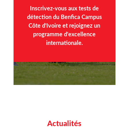
Inscrivez-vous aux tests de
détection du Benfica Campus
Côte d'Ivoire et rejoignez un
programme d'excellence
internationale.
Actualités