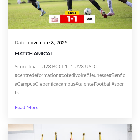
Date:
novembre 8, 2025
MATCH AMICAL
Score final : U23 BCCI 1–1 U23 USDI
#centredeformation#cotedivoire#Jeunesse#Benfic
aCampusCI#benficacampus#talent#Football#spor
ts
Read More