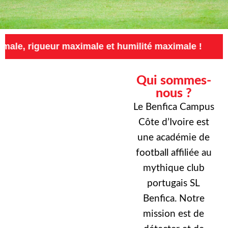
ur maximale et humilité maximale !
Exigence 
Qui sommes-
nous ?
Le Benfica Campus
Côte d’Ivoire est
une académie de
football affiliée au
mythique club
portugais SL
Benfica. Notre
mission est de