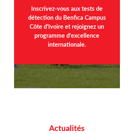
Inscrivez-vous aux tests de
détection du Benfica Campus
Côte d'Ivoire et rejoignez un
programme d'excellence
internationale.
Actualités