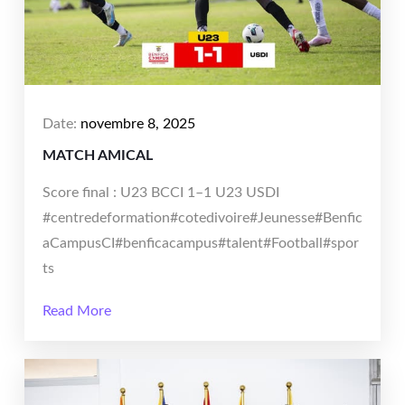
Date:
novembre 8, 2025
MATCH AMICAL
Score final : U23 BCCI 1–1 U23 USDI
#centredeformation#cotedivoire#Jeunesse#Benfic
aCampusCI#benficacampus#talent#Football#spor
ts
Read More