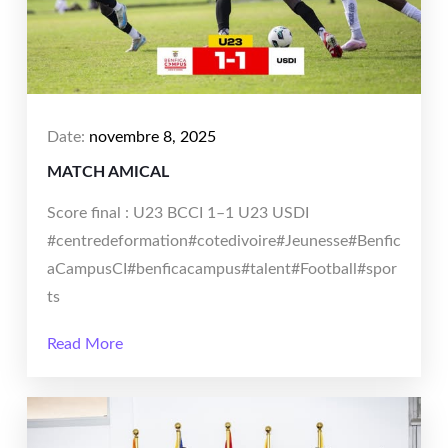
Date:
novembre 8, 2025
MATCH AMICAL
Score final : U23 BCCI 1–1 U23 USDI
#centredeformation#cotedivoire#Jeunesse#Benfic
aCampusCI#benficacampus#talent#Football#spor
ts
Read More