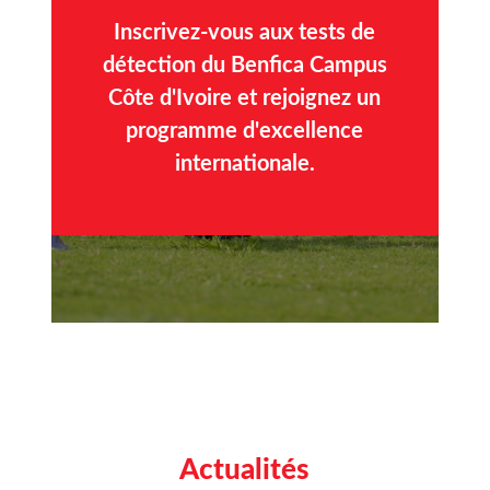
Inscrivez-vous aux tests de
détection du Benfica Campus
Côte d'Ivoire et rejoignez un
programme d'excellence
internationale.
Actualités