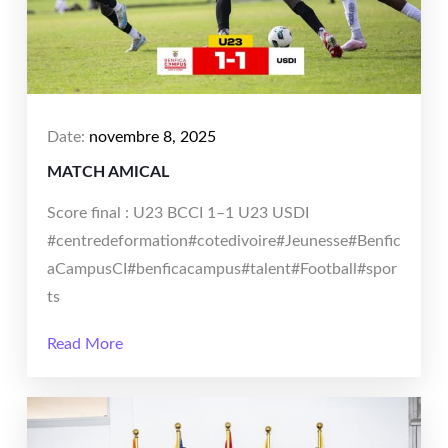
Date:
novembre 8, 2025
MATCH AMICAL
Score final : U23 BCCI 1–1 U23 USDI
#centredeformation#cotedivoire#Jeunesse#Benfic
aCampusCI#benficacampus#talent#Football#spor
ts
Read More