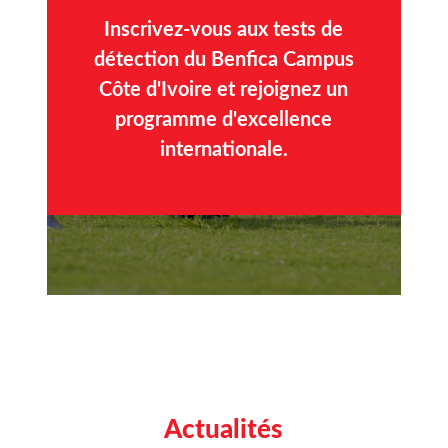
Inscrivez-vous aux tests de
détection du Benfica Campus
Côte d'Ivoire et rejoignez un
programme d'excellence
internationale.
Actualités