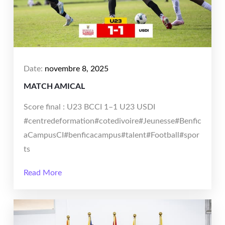
Date:
novembre 8, 2025
MATCH AMICAL
Score final : U23 BCCI 1–1 U23 USDI
#centredeformation#cotedivoire#Jeunesse#Benfic
aCampusCI#benficacampus#talent#Football#spor
ts
Read More