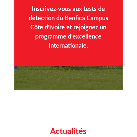
Inscrivez-vous aux tests de
détection du Benfica Campus
Côte d'Ivoire et rejoignez un
programme d'excellence
internationale.
Actualités