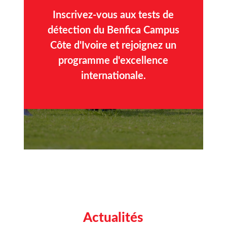
Inscrivez-vous aux tests de
détection du Benfica Campus
Côte d'Ivoire et rejoignez un
programme d'excellence
internationale.
Actualités