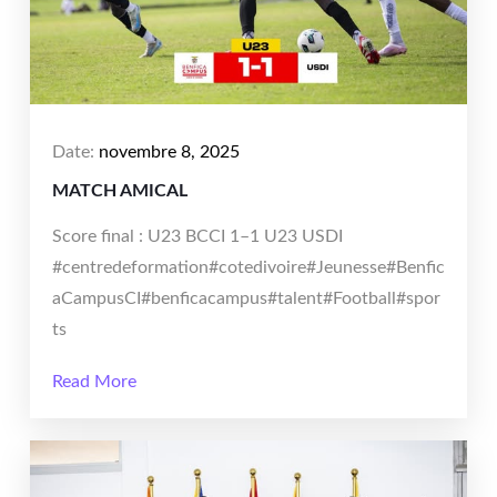
Date:
novembre 8, 2025
MATCH AMICAL
Score final : U23 BCCI 1–1 U23 USDI
#centredeformation#cotedivoire#Jeunesse#Benfic
aCampusCI#benficacampus#talent#Football#spor
ts
Read More