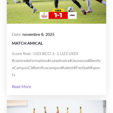
Date:
novembre 8, 2025
MATCH AMICAL
Score final : U23 BCCI 1–1 U23 USDI
#centredeformation#cotedivoire#Jeunesse#Benfic
aCampusCI#benficacampus#talent#Football#spor
ts
Read More