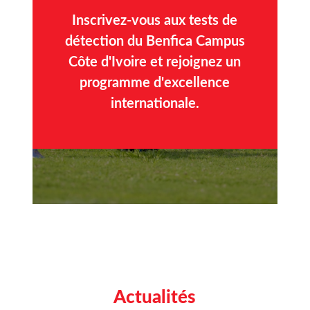
Inscrivez-vous aux tests de
détection du Benfica Campus
Côte d'Ivoire et rejoignez un
programme d'excellence
internationale.
Actualités