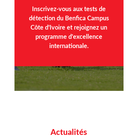
Inscrivez-vous aux tests de
détection du Benfica Campus
Côte d'Ivoire et rejoignez un
programme d'excellence
internationale.
Actualités