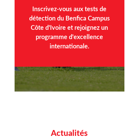
Inscrivez-vous aux tests de
détection du Benfica Campus
Côte d'Ivoire et rejoignez un
programme d'excellence
internationale.
Actualités