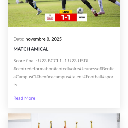
Date:
novembre 8, 2025
MATCH AMICAL
Score final : U23 BCCI 1–1 U23 USDI
#centredeformation#cotedivoire#Jeunesse#Benfic
aCampusCI#benficacampus#talent#Football#spor
ts
Read More